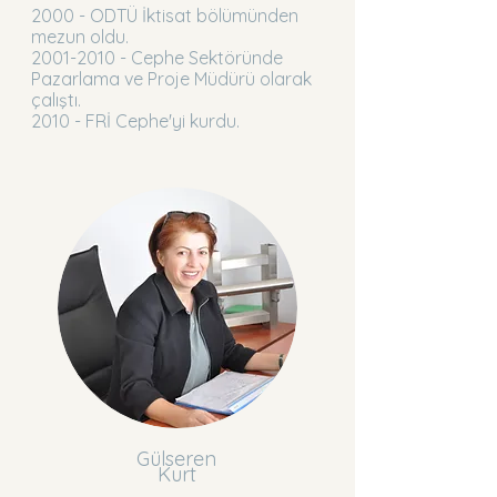
2000 - ODTÜ İktisat bölümünden
mezun oldu.
2001-2010
- Cephe Sektöründe
Pazarlama ve Proje Müdürü olarak
çalıştı.
2010 - FRİ Cephe'yi kurdu.
Gülseren
Kurt