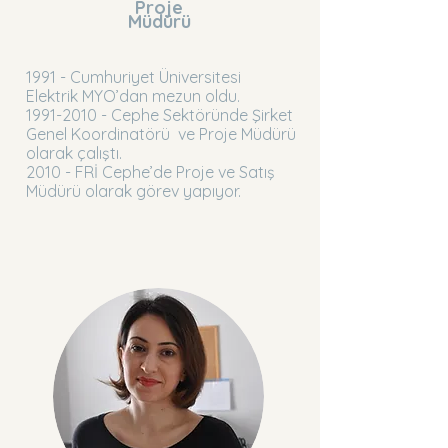
Proje
Müdürü
1991 - Cumhuriyet Üniversitesi
Elektrik MYO’dan mezun oldu.
1991-2010
- Cephe Sektöründe Şirket
Genel Koordinatörü ve Proje Müdürü
olarak çalıştı.
2010 - FRİ Cephe’de Proje ve Satış
Müdürü olarak görev yapıyor.