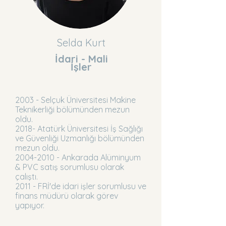
Selda Kurt
İdari - Mali
İşler
2003 - Selçuk Üniversitesi Makine
Teknikerliği bölümünden mezun
oldu.
2018- Atatürk Üniversitesi İş Sağlığı
ve Güvenliği Uzmanlığı bölümünden
mezun oldu.
2004-2010
- Ankarada Alüminyum
& PVC satış sorumlusu olarak
çalıştı.
2011 - FRİ'de idari işler sorumlusu ve
finans müdürü olarak görev
yapıyor.